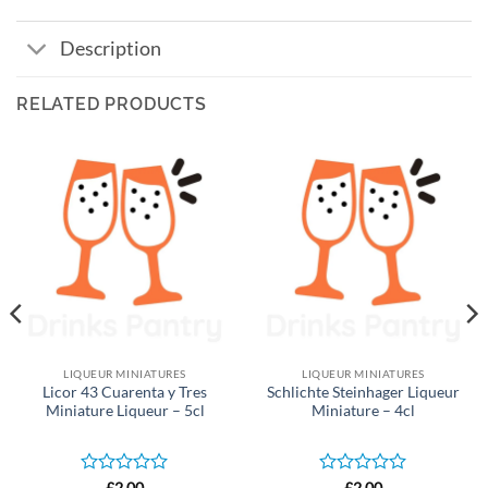
Description
RELATED PRODUCTS
LIQUEUR MINIATURES
LIQUEUR MINIATURES
Licor 43 Cuarenta y Tres
Schlichte Steinhager Liqueur
Miniature Liqueur – 5cl
Miniature – 4cl
Rated
Rated
£
2.00
£
2.00