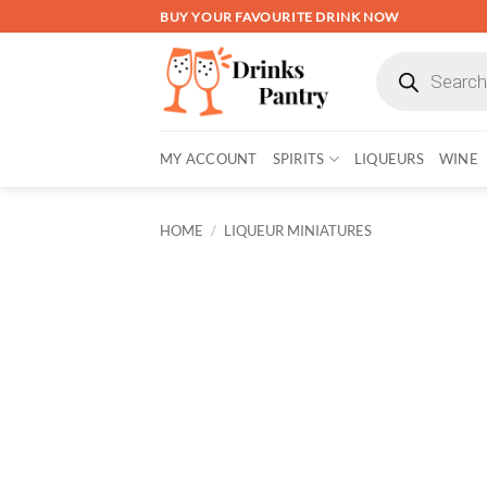
Skip
BUY YOUR FAVOURITE DRINK NOW
to
Products
content
search
MY ACCOUNT
SPIRITS
LIQUEURS
WINE
HOME
/
LIQUEUR MINIATURES