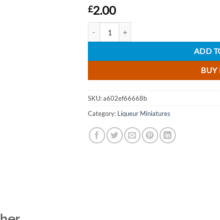
2.00
£
Raisthorpe Manor Damson Port Liqueur Mini
ADD T
BUY
SKU:
a602ef66668b
Category:
Liqueur Miniatures
ther