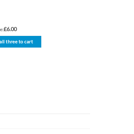
£6.00
e:
ll three to cart