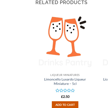
RELATED PRODUCTS
MINIATURES
LIQUEUR MINIATURES
 Liqueur Miniature
Limoncello Luxardo Liqueur
Lic
 5cl
Miniature – 5cl
d
Rated
2.00
£
2.50
0
out
TO CART
ADD TO CART
of