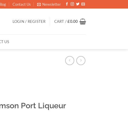
Blog
Contact Us
Newsletter
LOGIN / REGISTER
CART /
£
0.00
T US
mson Port Liqueur