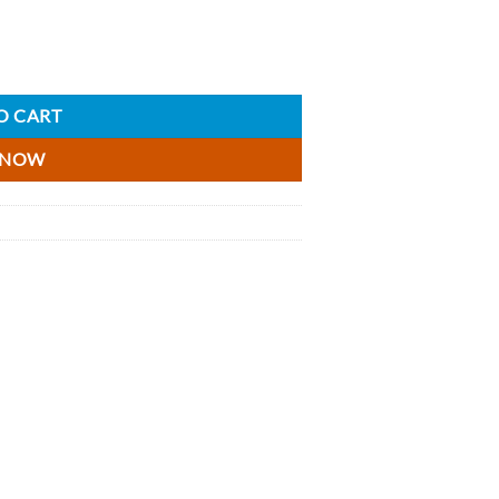
ature - 5cl quantity
O CART
 NOW