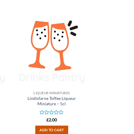
LIQUEUR MINIATURES
Lindisfarne Toffee Liqueur
Miniature – 5cl
Rated
£
2.00
0
out
ADD TO CART
of