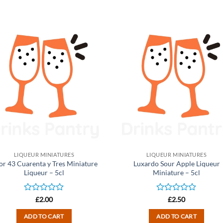
LIQUEUR MINIATURES
LIQUEUR MINIATURES
or 43 Cuarenta y Tres Miniature
Luxardo Sour Apple Liqueur
Liqueur – 5cl
Miniature – 5cl
Rated
Rated
£
2.00
£
2.50
0
0
out
out
ADD TO CART
ADD TO CART
of
of