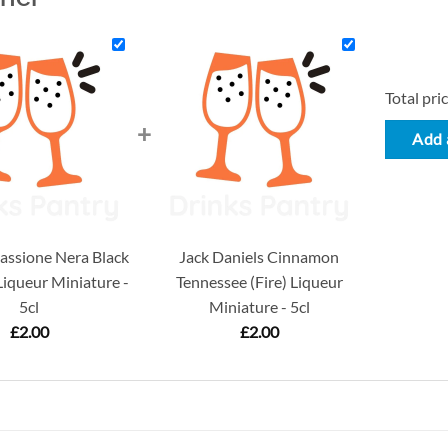
Total pric
+
Add a
assione Nera Black
Jack Daniels Cinnamon
iqueur Miniature -
Tennessee (Fire) Liqueur
5cl
Miniature - 5cl
£
2.00
£
2.00