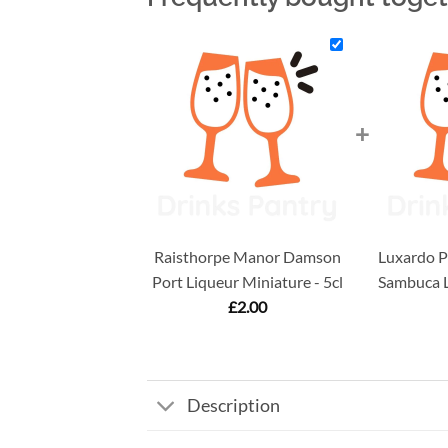
+
Raisthorpe Manor Damson
Luxardo P
Port Liqueur Miniature - 5cl
Sambuca L
£
2.00
Description